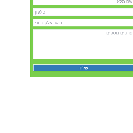
ם
לא
לפון
ואר
לקטרוני
רטים
וספים